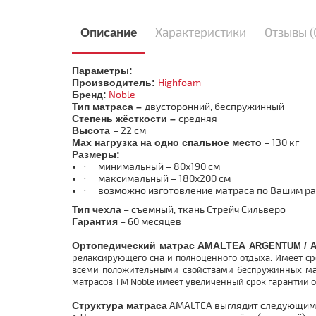
Характеристики
Отзывы (
Описание
Параметры:
Производитель:
Highfoam
Бренд:
Noble
Тип матраса –
двусторонний, беспружинный
Степень жёсткости –
средняя
Высота
– 22 см
Max
нагрузка на одно спальное место
– 130 кг
Размеры:
минимальный – 80х190 см
·
максимальный – 180х200 см
·
возможно изготовление матраса по Вашим р
·
Тип чехла
– съемный, ткань
Стрейч Сильверо
Гарантия
– 60 месяцев
Ортопедический матрас AMALTEA
ARGENTUM
/ 
релаксирующего сна и полноценного отдыха. Имеет ср
всеми положительными свойствами беспружинных мат
матрасов TM Noble имеет увеличенный срок гарантии от
Структура матраса
AMALTEA выглядит следующим