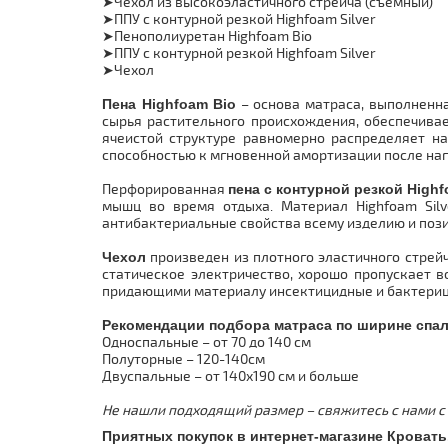
Чехол из высокоэластичного стрейча (съемный)
➤
ППУ с контурной резкой
Highfoam Silver
➤
Пенополиуретан Highfoam
Bio
➤
ППУ с контурной резкой
Highfoam Silver
➤
Чехол
➤
Пена Highfoam
Bio
– основа матраса, выполненна
сырья растительного происхождения, обеспечива
ячеистой структуре равномерно распределяет на
способностью к мгновенной амортизации после наг
Перфорированная
пена с контурной резкой
Highfo
мышц во время отдыха. Материал Highfoam Silv
антибактериальные свойства всему изделию и пози
Чехол
произведен из плотного эластичного стрейч
статическое электричество, хорошо пропускает 
придающими материалу
инсектицидные и бактериц
Рекомендации подбора матраса по ширине спал
Односпальные – от 70 до 140 см
Полуторные – 120-140см
Двуспальные – от 140х190 см и больше
Не нашли подходящий размер – свяжитесь с нами с
Приятных покупок в интернет-магазине Кровать