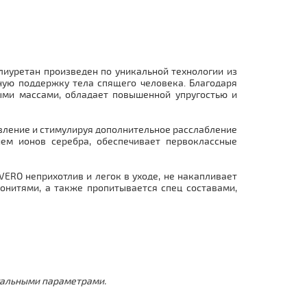
олиуретан произведен по уникальной технологии из
ную поддержку тела спящего человека. Благодаря
ными массами, обладает повышенной упругостью и
вление и стимулируя дополнительное расслабление
ем ионов серебра, обеспечивает первоклассные
VERO неприхотлив и легок в уходе, не накапливает
онитями, а также пропитывается спец составами,
дуальными параметрами.