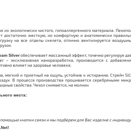
я из экологически чистого, гипоаллергенного материала. Пеноп
ет достаточно жесткую, но комфортную и анатомически правиль
грузку на все отделы скелета, отлично вентилируется воздуш
рузок.
am Silver
обеспечивает массажный эффект, точечно регулируя да
er
– эксклюзивная наноразработка, производится с добавлени
тивно влияет на здоровье человека.
а, мягкий и приятный на ощупь, устойчив к истиранию. Стрейч SIL
воздух. В процессе производства прошивается серебряными микр
идные свойства. Чехол снимается, на молнии.
ьного места:
 помощью кнопки связи и мы подберем для Вас изделие с индиви
.
Net
!