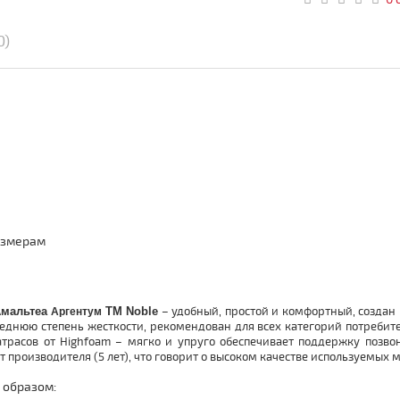
0)
азмерам
Амальтеа
TM Noble
– удобный, простой и комфортный, созда
Аргентум
еднюю степень жесткости, рекомендован для всех категорий потребите
расов от Highfoam – мягко и упруго обеспечивает поддержку позвон
 производителя (5 лет), что говорит о высоком качестве используемых 
 образом: