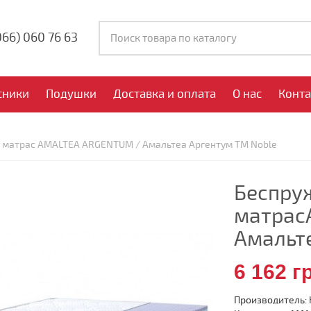
066)
060 76 63
сники
Подушки
Доставка и оплата
О нас
Конт
 матрас AMALTEA ARGENTUM / Амальтеа Аргентум TM Noble
Беспру
матрас
Амальт
6 162 г
Производитель: