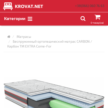
+38(066)
060 76 63
Категории
0 товар(ов)
Матрасы
Беспружинный ортопедический матрас CARBON /
Карбон ТМ EXTRA Come-For