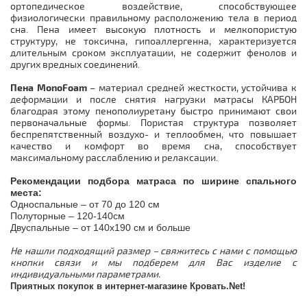
ортопедическое воздействие, способствующее
физиологически правильному расположению тела в период
сна. Пена имеет высокую плотность и мелкопористую
структуру, не токсична, гипоаллергенна, характеризуется
длительным сроком эксплуатации, не содержит фенолов и
других вредных соединений.
Пена MonoFoam
– материал средней жесткости, устойчива к
деформации и после снятия нагрузки матрасы КАРБОН
благодрая этому пенополиуретану быстро принимают свои
первоначальные формы. Пористая структура позволяет
беспрепятственный воздухо- и теплообмен, что повышает
качество и комфорт во время сна, способствует
максимальному расслаблению и релаксации.
Рекомендации подбора матраса по ширине спального
места:
Односпальные – от 70 до 120 см
Полуторные – 120-140см
Двуспальные – от 140х190 см и больше
Не нашли подходящий размер – свяжитесь с нами с помощью
кнопки связи и мы подберем для Вас изделие с
индивидуальными параметрами.
Приятных покупок в интернет-магазине Кровать.
Net
!