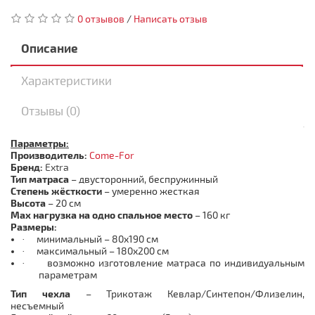
0 отзывов
/
Написать отзыв
Описание
Характеристики
Отзывы (0)
Параметры:
Производитель:
Come-For
Бренд:
Extra
Тип матраса
– двусторонний, беспружинный
Степень жёсткости
– умеренно жесткая
Высота
– 20 см
Max
нагрузка на одно спальное место
– 160 кг
Размеры:
минимальный – 80х190 см
·
максимальный – 180х200 см
·
возможно изготовление матраса по индивидуальным
·
параметрам
Тип чехла
–
Трикотаж Кевлар/Синтепон/Флизелин,
несъемный