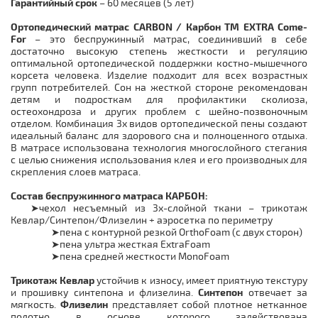
Гарантийный срок
– 60 месяцев (5 лет)
Ортопедический матрас CARBON / Карбон ТМ EXTRA Come-
For
– это беспружинный матрас, соединивший в себе
достаточно высокую степень жесткости и регуляцию
оптимальной ортопедической поддержки костно-мышечного
корсета человека. Изделие подходит для всех возрастных
групп потребителей. Сон на жесткой стороне рекомендован
детям и подросткам для профилактики сколиоза,
остеохондроза и других проблем с шейно-позвоночным
отделом. Комбинация 3х видов ортопедической пены создают
идеальный баланс для здорового сна и полноценного отдыха.
В матрасе использована технология многослойного стегания
с целью снижения использования клея и его производных для
скрепления слоев матраса.
Состав беспружинного матраса КАРБОН:
чехол несъемный из 3х-слойной ткани – трикотаж
➤
Кевлар/Синтепон/Флизелин + аэросетка по периметру
пена с контурной резкой OrthoFoam (с двух сторон)
➤
пена ультра жесткая ExtraFoam
➤
пена средней жесткости MonoFoam
➤
Трикотаж Кевлар
устойчив к износу, имеет приятную текстуру
и прошивку синтепона и флизелина.
Синтепон
отвечает за
мягкость.
Флизелин
представляет собой плотное нетканное
полотно в основе которого задействована