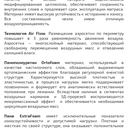
модифицированная целлюлоза, обеспечивает сохранность
внутренних слоев и продлевает срок эксплуатации матраса.
Материал имеет высокую устойчивость к истиранию и износу.
Все составляющие чехла имею отличную
воздухопроницаемость.
Технология Air Flow
. Размещение аэросетки по периметру
повышает в 3 раза равномерность движения воздуха.
Аэросетка – многослойный материал, способствующий
свободному перемещению воздушных масс и отведению
излишней влаги.
Пенополиуретан Ortofoam
материал, используемый в
качестве настилочного слоя, обладающий выраженным
ортопедическим эффектом благодаря регулярной ячеистой
структуре. Характеризуется высокой плотностью и
эластичностью, в процессе нагрузок мягко поддерживает
позвоночник и формирует его анатомически естественное
положение при лежании. Вследствие наличия в сегментах
воздушных карманов и 3Д-прорезей воспроизводится
микромассажный эффект и обеспечивается необходимая
циркуляция воздушных масс.
Пена ExtraFoam
имеет исключительные показатели
износоустойчивости и допустимой нагрузки. Плотная и
жесткая по своей структуре, она оказывает положительное