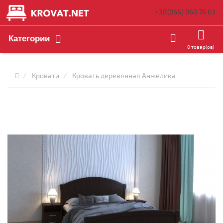
+38(066)
060 76 63
Категории
0 товар(ов)
Кровати
Кровать деревянная Анжелика