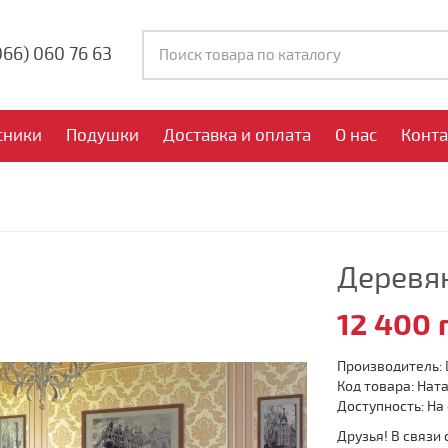
066)
060 76 63
сники
Подушки
Доставка и оплата
О нас
Конт
Деревя
12 400 
Производитель:
Код товара: Нат
Доступность: На
Друзья! В связи