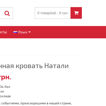
0 товар(ов) - 0 грн.
акты
Язык
нная кровать Натали
грн.
Da-Kas
али
 складе
 с событиями, происходящими в нашей стране,