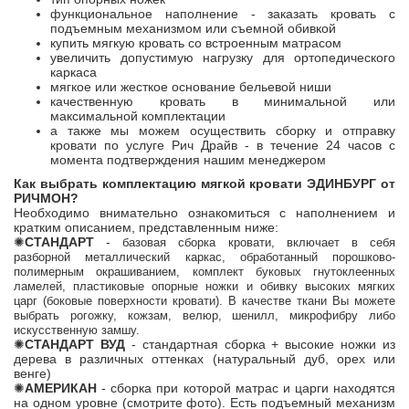
функциональное наполнение - заказать кровать с
подъемным механизмом или съемной обивкой
купить мягкую кровать со встроенным матрасом
увеличить допустимую нагрузку для ортопедического
каркаса
мягкое или жесткое основание бельевой ниши
качественную кровать в минимальной или
максимальной комплектации
а также мы можем осуществить сборку и отправку
кровати по услуге Рич Драйв - в течение 24 часов с
момента подтверждения нашим менеджером
Как выбрать комплектацию мягкой кровати ЭДИНБУРГ от
РИЧМОН?
Необходимо внимательно ознакомиться с наполнением и
кратким описанием, представленным ниже:
✺
СТАНДАРТ
-
базовая сборка
кровати,
включает в себя
разборной металлический каркас, обработанный порошково-
полимерным окрашиванием, комплект буковых гнутоклеенных
ламелей, пластиковые опорные ножки и обивку высоких мягких
царг (боковые поверхности кровати). В качестве ткани Вы можете
выбрать рогожку, кожзам, велюр, шенилл, микрофибру либо
искусственную замшу.
✺
СТАНДАРТ ВУД
- стандартная сборка + высокие ножки из
дерева в различных оттенках (натуральный дуб, орех или
венге)
✺
АМЕРИКАН
- сборка при которой матрас и царги находятся
на одном уровне (смотрите фото). Есть подъемный механизм