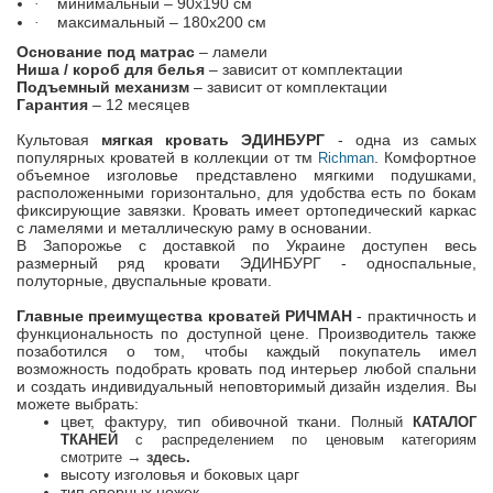
минимальный – 90х190 см
·
максимальный – 180х200 см
·
Основание под матрас
– ламели
Ниша / короб для белья
– зависит от комплектации
Подъемный механизм
– зависит от комплектации
Гарантия
– 12 месяцев
Культовая
мягкая кровать ЭДИНБУРГ
- одна из самых
популярных кроватей в коллекции от тм
. Комфортное
Richman
объемное изголовье представлено мягкими подушками,
расположенными горизонтально, для удобства есть по бокам
фиксирующие завязки. Кровать имеет ортопедический каркас
с ламелями и металлическую раму в основании.
В Запорожье с доставкой по Украине доступен весь
размерный ряд кровати ЭДИНБУРГ - односпальные,
полуторные, двуспальные кровати.
Главные преимущества кроватей РИЧМАН
- практичность и
функциональность по доступной цене. Производитель также
позаботился о том, чтобы каждый покупатель имел
возможность подобрать кровать под интерьер любой спальни
и создать индивидуальный неповторимый дизайн изделия. Вы
можете выбрать:
цвет, фактуру, тип обивочной ткани.
Полный
КАТАЛОГ
ТКАНЕЙ
с распределением по ценовым категориям
→
смотрите
здесь
.
высоту изголовья и боковых царг
тип опорных ножек