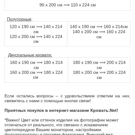
90 х 200 см
⟹ 110 х 224 см
Полуторные
:
120 х 190 см
140 х 214
140 х 190 см
160 х 214см
⟹
⟹
см
140 х 200 см
160 х 224
⟹
120 х 200 см
⟹ 140 х 224
см
см
Двуспальные кровати:
160 х 190 см
180 х 214
180 х 190 см
200 х 214
⟹
⟹
см
см
160 х 200 см
⟹ 180 х 224
180 х 200 см
200 х 224
⟹
см
см
Если остались вопросы – с удовольствием ответим на них,
свяжитесь с нами с помощью кнопки связи!
Приятных покупок в интернет-магазине Кровать.
Net
!
*Важно! Цвет или оттенок изделия на фотографии может
отличаться от реального, что связано с искажением
цветопередачи Вашим монитором, настройками
фотоаппаратуры и прочими факторами. Внешний вид,