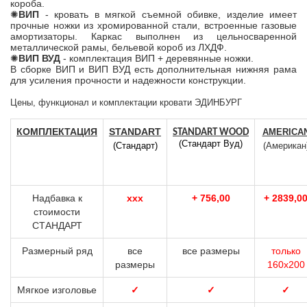
короба.
✺
ВИП
- кровать в мягкой съемной обивке, изделие имеет
прочные ножки из хромированной стали, встроенные газовые
амортизаторы. Каркас выполнен из цельносваренной
металлической рамы, бельевой короб из ЛХДФ.
✺
ВИП ВУД
- комплектация ВИП + деревянные ножки.
В сборке ВИП и ВИП ВУД есть дополнительная нижняя рама
для усиления прочности и надежности конструкции.
Цены, функционал и комплектации кровати ЭДИНБУРГ
КОМПЛЕКТАЦИЯ
STANDART
AMERICA
STANDART
WOOD
(Стандарт Вуд)
(Стандарт)
(Американ
Надбавка к
ххх
+ 756,00
+ 2839,0
стоимости
СТАНДАРТ
Размерный ряд
все
все размеры
только
размеры
160х200
Мягкое изголовье
✓
✓
✓