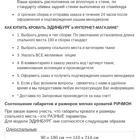
Ваша кровать расположена не вплотную к стене, по
стандарту обивка задней стенки выполнена из спанбонда
✰ срочная сборка и отправка заказа в течение 24 часов после
оформления и подтверждения нашим менеджером
ЭДИНБУРГ
КАК КУПИТЬ КРОВАТЬ
в ИНТЕРНЕТ-МАГАЗИНЕ*
1. Выбрать длину и тип сборки. По умолчанию установлена длина
спального места 190 и сборка стандарт
2. Выбрать ширину спального места и категорию ткани
3. Указать ВСЕ желаемые опции
4. В комментариях к заказу указать код / артикул ткани,
наименование коллекции и производителя
5. Оформить заказ и получить подтверждение нашего менеджера
6. Если у Вас возникли вопросы - свяжитесь с нами в удобное
время и мы предоставим любую интересующую Вас информацию
* Доставка по Запорожью производится за наш счет!
Соотношение габаритов и размеров мягких кроватей РИЧМОН
При заказе важно учесть, что габариты кровати и размеры
спального места - это РАЗНЫЕ параметры.
ЭДИНБУРГ
Для модели
они соотносятся следующим образом:
Односпальные
:
90 х 190 см
110 х 214 см
⟹