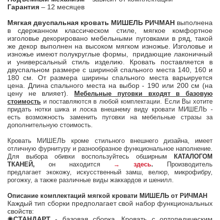
Гарантия
– 12 месяцев
Мягкая двуспальная кровать МИШЕЛЬ РИЧМАН
выполнена
в сдержанном классическом стиле, мягкое комфортное
изголовье декорировано мебельными пуговками в ряд, такой
же декор выполнен на высоком мягком изножье. Изголовье и
изножье имеют полукруглые формы, придающие лаконичный
и универсальный стиль изделию. Кровать поставляется в
двуспальном размере с шириной спального места 140, 160 и
180 см. От размера ширины спального места варьируется
цена. Длина спального места на выбор - 190 или 200 см (на
цену не влияет).
М
ебельные пуговки входят в базовую
стоимость
и поставляются в любой
. Если Вы хотите
комплектации
придать нотки шика и лоска внешнему виду кровати МИШЕЛЬ -
есть возможность заменить пуговки на мебельные стразы за
дополнительную стоимость.
Кровать МИШЕЛЬ кроме стильного внешнего дизайна, имеет
отличную фурнитуру и разнообразное функциональное наполнение.
Для выбора обивки воспользуйтесь обширным
КАТАЛОГОМ
ТКАНЕЙ,
он находится
→
здесь
.
Производитель
предлагает
экокожу, искусственный замш, велюр, микрофибру,
рогожку, а также различные виды жаккардов и шенилл.
Описание комплектаций
мягкой кровати МИШЕЛЬ от РИЧМАН
Каждый тип сборки предполагает свой набор функциональных
свойств:
✺
СТАНДАРТ
- базовая сборка. Кровать с ортопедическим