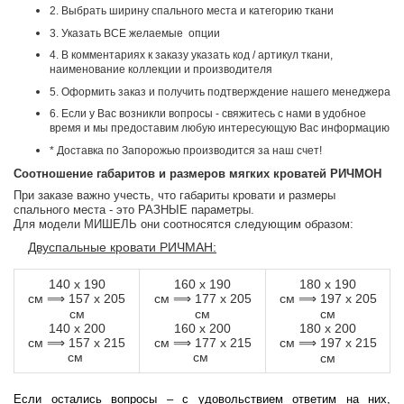
2. Выбрать ширину спального места и категорию ткани
3. Указать ВСЕ желаемые опции
4. В комментариях к заказу указать код / артикул ткани,
наименование коллекции и производителя
5. Оформить заказ и получить подтверждение нашего менеджера
6. Если у Вас возникли вопросы - свяжитесь с нами в удобное
время и мы предоставим любую интересующую Вас информацию
* Доставка по Запорожью производится за наш счет!
Соотношение габаритов и размеров мягких кроватей РИЧМОН
При заказе важно учесть, что габариты кровати и размеры
спального места - это РАЗНЫЕ параметры.
Для модели МИШЕЛЬ они соотносятся следующим образом:
Двуспальные кровати РИЧМАН:
140 х 190
160 х 190
180 х 190
см
157 х 205
см
177 х 205
см
197 х 205
⟹
⟹
⟹
см
см
см
140 х 200
160 х 200
180 х 200
см
⟹ 157 х 215
см
⟹ 177 х 215
см
197 х 215
⟹
см
см
см
Если остались вопросы – с удовольствием ответим на них,