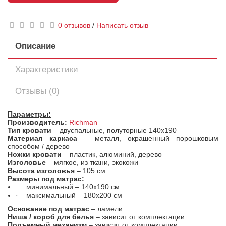
0 отзывов
/
Написать отзыв
Описание
Характеристики
Отзывы (0)
Параметры:
Производитель:
Richman
Тип кровати
– двуспальные, полуторные 140х190
Материал каркаса
– металл, окрашенный порошковым
способом / дерево
Ножки кровати
– пластик, алюминий, дерево
Изголовье
– мягкое, из ткани, экокожи
Высота изголовья
– 105 см
Размеры под матрас:
минимальный – 140х190 см
·
максимальный – 180х200 см
·
Основание под матрас
– ламели
Ниша / короб для белья
– зависит от комплектации
Подъемный механизм
– зависит от комплектации