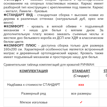
основанием на опорных пластиковых ножках. Каркас имеет
разборной тип конструкции с креплениями под ламели. Каркас
- металл, Ламели - буковые.
✺
СТАНДАРТ ВУД
- стандартная сборка + высокие ножки из
дерева в различных оттенках (натуральный дуб, орех или
венге)
✺
КОМФОРТ
- кровать в мягкой обивке + подъемный
механизм + ниша для белья с мягким дном. За
дополнительную плату можно заказать съемные чехлы и
жесткое дно бельевого короба из ДСП или ХДФ в классическом
белом цвете.
✺
КОМФОРТ ПЛЮС
- доступна сборка только для размера
160х200 см. Характерной особенностью является встроенный
матрас и деревянный ортопедический каркас. Кровать также
имеет подъемный механизм и просторную нишу для белья.
Сравнительная таблица комплектаций для кроватей РИЧМАН:
КОМПЛЕКТАЦИЯ
STANDART
S
(Стандарт)
Надбавка к стоимости СТАНДАРТ
ххх
Размерный ряд
все размеры
Мягкое изголовье
✓