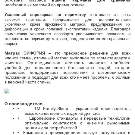
боковины матраса
вшиты карманы для хранения
необходимых мелочей во время отдыха.
Усиленный еврокаркас по периметру
изготовлен из пены
высокой плотности. Предназначен для дополнительного
укрепления краев пружинного матраса, предупреждения их
деформации и срока полезной эксплуатации изделия. Благодаря
применению усиленного евроборта увеличивается прочность и
жесткость по периметру матраса, поддерживается его правильная
форма.
Матрас
ЭЙФОРИЯ
– это прекрасное решение для всех
членов семьи, отличный матрас выполнен по всем стандартам
качества. Ортопедическая жесткость является наиболее
удобной для подавляющего большинства людей, которая
правильно поддерживает позвоночник в ортопедическом
положении и подходит для всех кто имеет проблемы с болями
в верхней части спины.
О производителе:
•
ТМ Family-Sleep – украинский производитель
высококачественных изделий для сна
•
Европейские стандарты и передовые технологии
оптимально сочетаются с низкими рыночными
ценами для потребителей.
•
Компания в производстве использует натуральные и