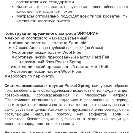
соответствии со стандартами
Высокая степень защиты внутренних слоев обеспечивает
качественный защитный чехол
Матрасы оптимально подходят всех типов кроватей, т.к.
имеют стандартную высоту
Конструкция пружинного матраса ЭЙФОРИЯ
➤чехол из хлопкового жаккарда (съемный)
➤нетканое полотно + полотно SpunLaid
➤
3D ткань Air change глубокой прошивки (по бокам)
➤ортопедический настил Wool Fiber
➤ортопедический прессованный настил Hard Felt
➤пружинный блок Pocket Spring
➤ортопедический прессованный настил Hard Felt
➤ортопедический настил Wool Fiber
➤евроборт по периметру
Система независимых пружин Pocket Spring
наилучшим образом
приспособлена для ортопедического воздействия на каждый отдел
позвоночника, соприкасающийся с плоскостью матраса.
Обеспечивает оптимальную поддержку и расслабление в период
сна и отдыха, что позитивно сказывается на состоянии здоровья и
самочувствии в целом. Автономные пружины точечно реагируют на
поступающие нагрузки, поэтому нет эффектов волн и
перекатов. Каждая пружина упакована в отдельный защитную
ткань, что определяет ее сохранность.