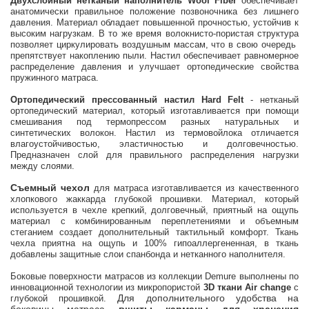
Двухслойный нетканый наполнитель Wool Fiber
обеспечивает
анатомически правильное положение позвоночника без лишнего
давления. Материал обладает повышенной прочностью, устойчив к
высоким нагрузкам. В то же время волокнисто-пористая структура
позволяет циркулировать воздушным массам, что в свою очередь
препятствует накоплению пыли. Настил обеспечивает равномерное
распределение давления и улучшает ортопедические свойства
пружинного матраса.
Ортопедический прессованный настил Hard Felt
- нетканый
ортопедический материал, который изготавливается при помощи
смешивания под термопрессом разных натуральных и
синтетических волокон. Настил из термовойлока отличается
влагоустойчивостью, эластичностью и долговечностью.
Предназначен слой для правильного распределения нагрузки
между слоями.
Съемный чехол
для матраса изготавливается из качественного
хлопкового жаккарда глубокой прошивки. Материал, который
используется в чехле крепкий, долговечный, приятный на ощупь
материал с комбинированным переплетениями и объемным
стеганием создает дополнительный тактильный комфорт. Ткань
чехла приятна на ощупь и 100% гипоаллергененная, в ткань
добавлены защитные слои спанбонда и нетканного наполнителя.
Боковые поверхности матрасов из коллекции Demure выполнены по
инновационной технологии из микропористой
3D ткани Air change
с
Для дополнительного удобства на
глубокой прошивкой.