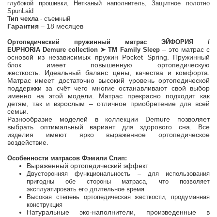
глубокой прошивки, Нетканый наполнитель, Защитное полотно
SpunLaid
Тип чехла
- съемный
Гарантия
– 18 месяцев
Ортопедический пружинный матрас
ЭЙФОРИЯ /
– это матрас с
EUPHORIA
Demure collection ➤ ТМ Family Sleep
основой из независимых пружин Pocket Spring. Пружинный
блок имеет повышенную ортопедическую
жесткость. Идеальный баланс цены, качества и комфорта.
Матрас имеет достаточно высокий уровень ортопедической
поддержки за счёт чего многие останавливают свой выбор
именно на этой модели. Матрас прекрасно подходит как
детям, так и взрослым – отличное приобретение для всей
семьи.
Разнообразие моделей в коллекции Demure позволяет
выбрать оптимальный вариант для здорового сна. Все
изделия имеют ярко выраженное ортопедическое
воздействие.
Особенности матрасов Фэмили Слип:
Выраженный ортопедический эффект
Двусторонняя функциональность – для использования
пригодны обе стороны матраса, что позволяет
эксплуатировать его длительное время
Высокая степень ортопедическая жесткости, продуманная
конструкция
Натуральные эко-наполнители, произведенные в