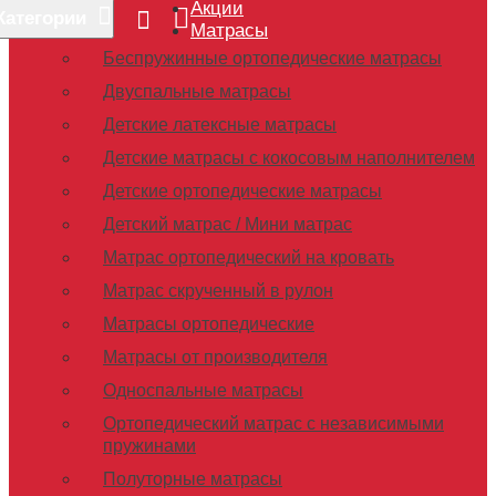
Акции
Категории
Матрасы
Беспружинные ортопедические матрасы
Двуспальные матрасы
Детские латексные матрасы
Детские матрасы с кокосовым наполнителем
Детские ортопедические матрасы
Детский матрас / Мини матрас
Матрас ортопедический на кровать
Матрас скрученный в рулон
Матрасы ортопедические
Матрасы от производителя
Односпальные матрасы
Ортопедический матрас с независимыми
пружинами
Полуторные матрасы