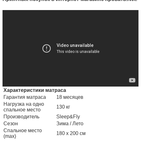
Характеристики матраса
Гарантия матраса
18 месяцев
Нагрузка на одно
130 кг
спальное место
Производитель
Sleep&Fly
Сезон
Зима / Лето
Спальное место
180 х 200 см
(max)