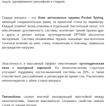
ощупь одновременно рельефная и гладкая.
Сердце матраса – это
блок автономных пружин Pocket Spring
,
имеющий соединительную рамку из прокатной стали по периметру.
Каждый элемент блока упакован в отдельный текстильный чехол, это
обеспечивает долговечность системы, исключает трение пружин друг
о друга и делает матрас ортопедический OPTIMA абсолютно
бесшумным. Система независимых пружин оказывает высокоточное
точечное влияние на шею, спину, позвоночник и поясницу, правильно
распределяя нагрузки.
Эластичность и массажный эффект обеспечивает
ортопедическая
пена с контурной нарезкой
. Ее вязкоэластичная структура
улучшает поддержку костно-мышечной системы на 20%, а также
способствует расслаблению и релаксации во время сна. Расположен
пенополиуретан с обоих сторон матраса.
Темовойлок
служит жесткой изолирующей прослойкой между
наполнителями, помогая максимально сохранить свойства нижних
слоев от трения пружин.