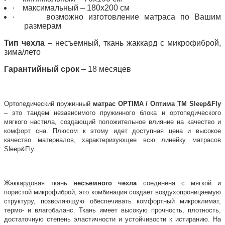
·
максимальный – 180х200 см
·
возможно изготовление матраса по Вашим
размерам
Тип чехла
– несъемный, ткань жаккард с микрофиброй,
зима/лето
Гарантийный срок
– 18 месяцев
Ортопедический пружинный
матрас OPTIMA / Оптима ТМ Sleep&Fly
– это тандем независимого пружинного блока и ортопедического
мягкого настила, создающий положительное влияние на качество и
комфорт сна. Плюсом к этому идет доступная цена и высокое
качество материалов, характеризующее всю линейку матрасов
Sleep&Fly.
Жаккардовая ткань
несъемного чехла
соединена с мягкой и
пористой микрофиброй, это комбинация создает воздухопроницаемую
структуру, позволяющую обеспечивать комфортный микроклимат,
термо- и влагобаланс. Ткань имеет высокую прочность, плотность,
достаточную степень эластичности и устойчивости к истиранию. На