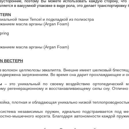
усторонние, поэтому Вы можете использовать каждую сторону, что п
яется в вакуумной упаковке в виде рола, это делает транспортировку 
STERN
альной ткани Tencel и подкладкой из полиэстра
жанием масла арганы (Argan Foam)
pring
жанием масла арганы (Argan Foam)
RN ВЕСТЕРН
з волокон целлюлозы эвкалипта. Внешне имеет шелковый блестящи
 подвержена загрязнениям. Во время сна дарит прохлаждающее и о
ы
– это уникальный по своему воздействию ортопедический 
ному регенерационному и восстанавливающему силы сну. Отлично
лойка, плотная и обладающая уникально низкой теплопроводность
система независимых пружин, идеально подстраивается под ме
стно-мышечного корсета. Благодаря автономности каждой пружин