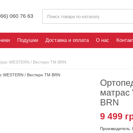
66)
060 76 63
ники
Подушки
Доставка и оплата
О нас
Контак
трас WESTERN / Вестерн ТМ BRN
Ортопе
матрас
BRN
9 499 г
Производитель: