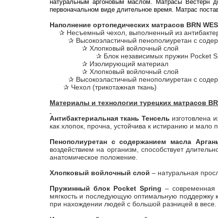
натуральным аргоновым маслом. Матрасы Вестерн дв
первоначальном виде длительное время. Матрас поставл
Наполнение ортопедических матрасов BRN WE
✰ Несъемный чехол, выполненный из антибактери
✰ Высокоэластичный пенополиуретан с содер
✰ Хлопковый войлочный слой
✰ Блок независимых пружин Pocket S
✰ Изолирующий материал
✰ Хлопковый войлочный слой
✰ Высокоэластичный пенополиуретан с содер
✰ Чехол (трикотажная ткань)
Материалы и технологии турецких матрасов B
Антибактериальная ткань Тенсель
изготовлена и
как хлопок, прочна, устойчива к истиранию и мало
Пенополиуретан с содержанием масла Арган
воздействием на организм, способствует длитель
анатомическое положение.
Хлопковый войлочный слой
– натуральная прос
Пружинный блок Pocket Spring
– современная 
мягкость и последующую оптимальную поддержку ко
при нахождении людей с большой разницей в весе.