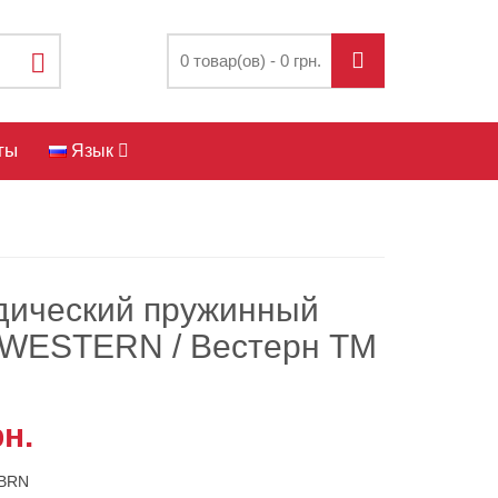
0 товар(ов) - 0 грн.
ты
Язык
дический пружинный
 WESTERN / Вестерн ТМ
рн.
BRN