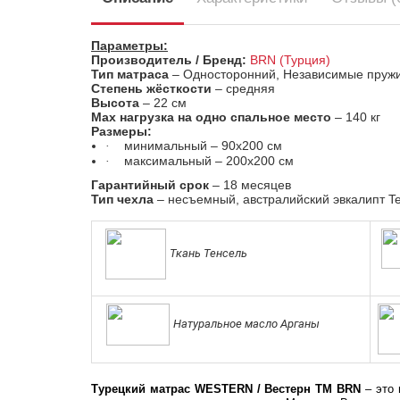
Параметры:
Производитель /
Бренд
:
BRN (Турция)
Тип матраса
– Односторонний, Независимые пружи
Степень жёсткости
– средняя
Высота
– 22 см
Max
нагрузка на одно спальное место
– 140 кг
Размеры:
минимальный – 90х200 см
·
максимальный – 200х200 см
·
Гарантийный срок
– 18 месяцев
Тип чехла
– несъемный, австралийский эвкалипт Te
Ткань Тенсель
Натуральное масло Арганы
Турецкий матрас WESTERN / Вестерн ТМ BRN
– это 