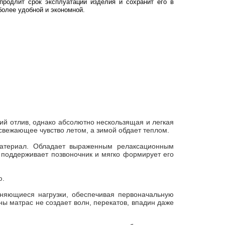
родлит срок эксплуатации изделия и сохранит его в
более удобной и экономной.
й отлив, однако абсолютно нескользящая и легкая
свежающее чувство летом, а зимой обдает теплом.
материал. Обладает выраженным релаксационным
 поддерживает позвоночник и мягко формирует его
ю.
няющиеся нагрузки, обеспечивая первоначальную
ы матрас не создает волн, перекатов, впадин даже