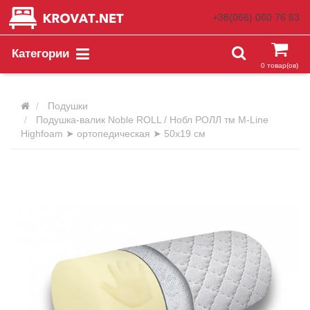
+38(066)
060 76 63
Категории
0 товар(ов)
Подушки
Подушка-валик Noble ROLL / Нобл РОЛЛ тм M-Line
Highfoam ➤ ортопедическая ➤ 50х19 см