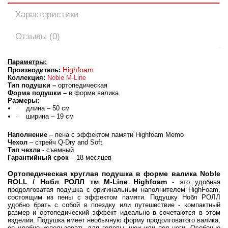
Характеристики
Отзывы (0)
Параметры:
Highfoam
Производитель:
Коллекция:
Noble M-Line
Тип подушки –
ортопедическая
Форма подушки –
в форме валика
Размеры:
·
длина – 50 см
·
ширина – 19 см
Наполнение
– пена с эффектом памяти Highfoam Memo
Чехол
– стрейч Q-Dry and Soft
Тип чехла
- съемный
Гарантийный срок
– 18 месяцев
Ортопедическая круглая подушка в форме валика Noble
ROLL / Нобл РОЛЛ тм M-Line Highfoam
- это удобная
продолговатая подушка с оригинальным наполнителем HighFoam,
состоящим из пены с эффектом памяти. Подушку Нобл РОЛЛ
удобно брать с собой в поездку или путешествие - компактный
размер и ортопедический эффект идеально в сочетаются в этом
изделии. Подушка имеет необычную форму продолговатого валика,
ее удобно использовать для головы, шеи или под ноги. Особенно