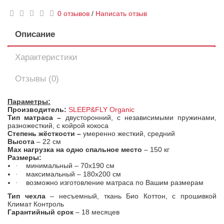
0 отзывов
/
Написать отзыв
Описание
Характеристики
Отзывы (0)
Параметры:
Производитель:
SLEEP&FLY Organic
Тип матраса –
двусторонний, с независимыми пружинами,
разножесткий, с койрой кокоса
Степень жёсткости –
умеренно
жесткий, средний
Высота
– 2
2
см
Max
нагрузка на одно спальное место
– 150 кг
Размеры:
минимальный – 70х190 см
·
максимальный – 180х200 см
·
возможно изготовление матраса по Вашим размерам
·
Тип чехла
– несъемный, ткань Био Коттон, с прошивкой
Климат Контроль
Гарантийный срок
– 18 месяцев