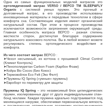
Одна из самых функциональных моделей матрасов это
ортопедический матрас
/
ТМ SLEEP&FLY
VERSO
ВЕРСО
Organic
с системой умных пружин. Это прочный и
долговечный матрас, в его производстве использованы
инновационные материалы и передовые технологии в сфере
комфорта сна. Составляющие изделия имеют органический
натуральный состав. При этом в процессе производства
исключаются возможности загрязнения окружающей среды.
Главная особенность матраса ВЕРСО - разная степень
жесткости сторон, достигнутая благодаря содержанию
натурального кокосового полотна. Вы в любой момент можете
регулировать степень ортопедического воздействия и
комфорта.
Из чего состоит матрас
ВЕРСО :
Чехол несъемный, из коттона с прошивкой
Climat
Control
➤
(Климат Контроль)
Пенополиуретан Carbon Foam (Карбон Фоам)
➤
Койра
Bio
С
ocos
Био Кокос
➤
(
)
Термовойлок Eco
F
elt (Эко Фелт)
➤
Пружины IQ Spring («умные» пружины)
➤
Евроборт по периметру для защиты
➤
Пружины IQ Spring
– это независимый блок цилиндрических
пружин, изолированных друг от друга индивидуальными спан-
бонд чехлами. Каждая пружина идеально подстраивается под
меняющиеся нагрузки, обеспечивая первоначальную мягкость
и последующую оптимальную поддержку костно-мышечного