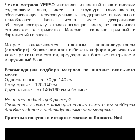
Чехол матраса
VERSO
изготовлен из плотной ткани с высоким
содержанием льна, имеет в структуре клима-волокна,
обеспечивающие терморегуляцию и поддержание оптимального
теплобаланса. Ткань чехла имеет декоративную
прострочку, отлично поглощает влагу, не накапливает
объемную
статическое электричество. Материал тактильно приятный и
бархатистый на ощупь.
Матрас опоясывается плотным пенополиуретаном
(
евроборт
). Каркас помогает избежать деформации изделия
даже при сильном сжатии, предохраняет боковые поверхности
и пружинный блок.
Рекомендации подбора матраса по ширине спального
места:
Односпальные – от 70 до 140 см
Полуторные – 120-140см
Двуспальные – от 140х190 см и больше
Не нашли подходящий размер?
Свяжитесь с нами с помощью кнопки связи и мы подберем
для Вас изделие с индивидуальными параметрами.
Приятных покупок в интернет-магазине Кровать.
Net
!