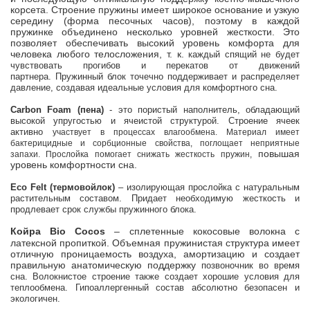
корсета. Строение пружины имеет широкое основание и узкую
середину (форма песочных часов),
поэтому в каждой
пружинке объединено несколько уровней жесткости. Это
позволяет обеспечивать высокий уровень комфорта для
человека любого телосложения, т. к.
каждый спящий не будет
чувствовать прогибов и перекатов от движений
партнера.
Пружинный блок точечно поддерживает и распределяет
давление, создавая идеальные условия для комфортного сна.
Carbon Foam (пена)
- это пористый наполнитель, обладающий
высокой упругостью и ячеистой структурой. Строение ячеек
активно
участвует в процессах влагообмена. Материал имеет
бактерицидные и сорбционные свойства, поглощает неприятные
повышая
запахи. Прослойка помогает снижать жесткость пружин,
уровень комфортности сна.
Eco
F
elt
(термовойлок)
– изолирующая прослойка с натуральным
растительным составом. Придает необходимую жесткость и
продлевает срок службы пружинного блока.
Койра Bio
С
ocos
– сплетенные кокосовые волокна с
латексной пропиткой. Объемная пружинистая структура имеет
отличную проницаемость воздуха, амортизацию и создает
правильную анатомическую поддержку
позвоночник во время
сна.
Волокнистое строение также создает хорошие условия для
теплообмена. Гипоаллергенный состав абсолютно безопасен и
экологичен.