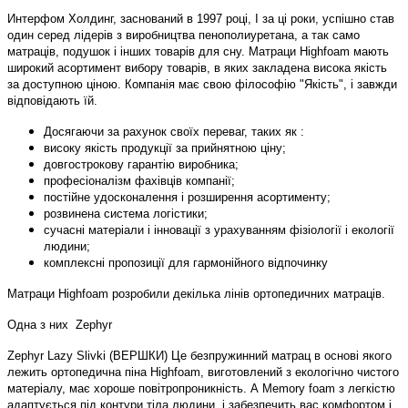
Интерфом Холдинг, заснований в 1997 році, І за ці роки, успішно став
один серед лідерів з виробництва пенополиуретана, а так само
матраців, подушок і інших товарів для сну. Матраци Highfoam мають
широкий асортимент вибору товарів, в яких закладена висока якість
за доступною ціною. Компанія має свою філософію "Якість", і завжди
відповідають їй.
Досягаючи за рахунок своїх переваг, таких як :
високу якість продукції за прийнятною ціну;
довгострокову гарантію виробника;
професіоналізм фахівців компанії;
постійне удосконалення і розширення асортименту;
розвинена система логістики;
сучасні матеріали і інновації з урахуванням фізіології і екології
людини;
комплексні пропозиції для гармонійного відпочинку
Матраци Highfoam розробили декілька лінів ортопедичних матраців.
Одна з них
Zephyr
Zephyr Lazy Slivki (ВЕРШКИ) Це безпружинний матрац в основі якого
лежить ортопедична піна Highfoam, виготовлений з екологічно чистого
матеріалу, має хороше повітропроникність. А Memory foam з легкістю
адаптується під контури тіла людини, і забезпечить вас комфортом і