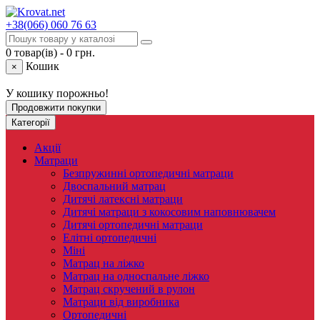
+38(066)
060 76 63
0 товар(ів) - 0 грн.
Кошик
×
У кошику порожньо!
Продовжити покупки
Категорії
Акції
Матраци
Безпружинні ортопедичні матраци
Двоспальний матрац
Дитячі латексні матраци
Дитячі матраци з кокосовим наповнювачем
Дитячі ортопедичні матраци
Елітні ортопедичні
Міні
Матрац на ліжко
Матрац на односпальне ліжко
Матрац скручений в рулон
Матраци від виробника
Ортопедичні