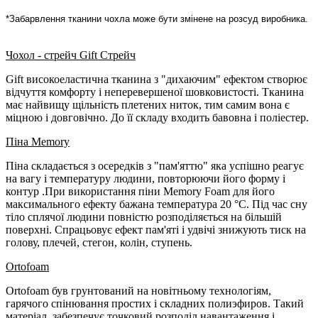
*Забарвлення тканини чохла може бути змінене на розсуд виробника.
Чохол - cтрейч Gift Стрейч
Gift високоеластична тканина з "дихаючим" ефектом створює
відчуття комфорту і неперевершеної шовковистості. Тканина
має найвищу щільність плетених ниток, тим самим вона є
міцною і довговічно. До її складу входить бавовна і поліестер.
Піна Memory
Піна складається з осередків з "пам'яттю" яка успішно реагує
на вагу і температуру людини, повторюючи його форму і
контур .При використання піни Memory Foam для його
максимального ефекту бажана температура 20 °С. Під час сну
тіло сплячої людини повністю розподіляється на більшій
поверхні. Спрацьовує ефект пам'яті і удвічі знижують тиск на
голову, плечей, стегон, колін, ступень.
Ortofoam
Ortofoam був грунтований на новітньому технологіям,
гарячого спінювання простих і складних полиэфиров. Такий
матеріал, забезпечує точковий розподіл навантаження і