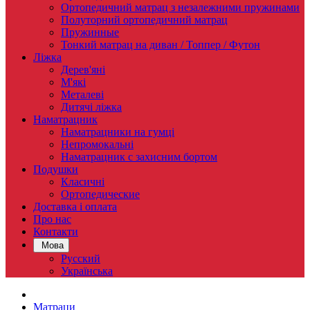
Ортопедичний матрац з незалежними пружинами
Полуторний ортопедичний матрац
Пружинные
Тонкий матрац на диван / Топпер / Футон
Ліжка
Дерев'яні
М'які
Металеві
Дитячі ліжка
Наматрацник
Наматрацники на гумці
Непромокальні
Наматрацник c захисним бортом
Подушки
Класичні
Ортопедические
Доставка і оплата
Про нас
Контакти
Мова
Русский
Українська
Матраци