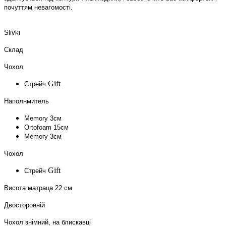
почуттям невагомості.
Slivki
Склад
Чохол
Gift
Стрейч
Наполнмитель
Memory 3см
Оrtofoam 15см
Memory 3см
Чохол
Gift
Стрейч
Висота матраца 22 см
Двосторонній
Чохол знімний, на блискавці