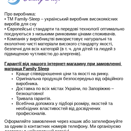
Про виробника:
• ТМ Family-Sleep – український виробник високоякісних 
виробів для сну
• Європейські стандарти та передові технології оптимально 
поєднуються з низькими ринковими цінами споживачів.
• Компанія у виробництві використовує натуральні та 
екологічно чисті матеріали високого стандарту якості, 
безпечні для всіх категорій (в т. ч. для дітей та людей з 
підвищеною чутливістю до алергенів).
Гарантії від нашого інтернет-магазину при замовленні 
матраца Family Sleep
Краще співвідношення ціни та якості на ринку.
Оригінальна продукція безпосередньо від офіційного 
виробника.
Доставка по всіх містах України, по Запоріжжю – 
безкоштовно!
Тривала гарантія.
Всебічна допомога у підборі розміру, якостей та 
необхідних властивостей від досвідчених 
професіоналів.
Оформляйте замовлення через кошик або зателефонуйте 
за одним із контактних номерів телефону. Ми організуємо 