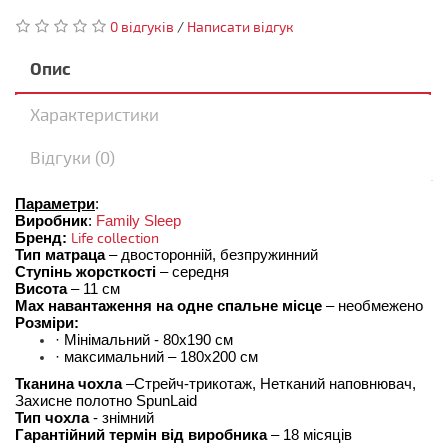
0 відгуків
/
Написати відгук
Опис
Характеристики
Відгуки (0)
Параметри
:
Виробник
: 
Family Sleep
Бренд:
Life collection
Тип матраца 
– двосторонній, безпружинний
Ступінь жорсткості
 – середня
Висота
 – 11 см
Max навантаження на одне спальне місце
 – необмежено
Розміри:
· Мінімальний - 80х190 см
· максимальний – 180х200 см
Тканина чохла
 –Стрейч-трикотаж, Нетканий наповнювач, 
Захисне полотно SpunLaid
Тип чохла
 - знімний
Гарантійний термін від виробника
 – 18 місяців