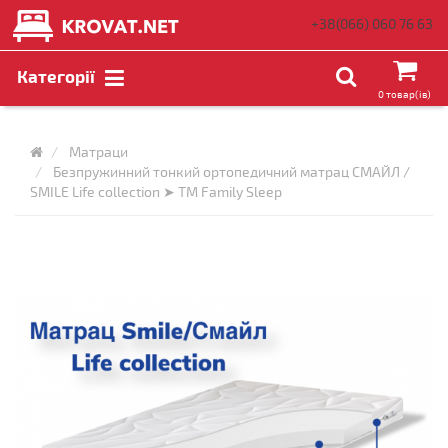
+38(066)
060 76 63
Категорії
0 товар(ів)
Матраци
Безпружинний тонкий ортопедичний матрац СМАЙЛ /
SMILE Life collection ➤ ТМ Family Sleep