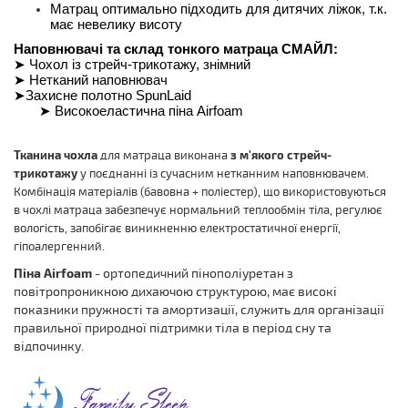
Матрац оптимально підходить для дитячих ліжок, т.к. 
має невелику висоту
Наповнювачі та склад тонкого матраца СМАЙЛ:
➤ Чохол із стрейч-трикотажу, знімний
➤ Нетканий наповнювач
➤Захисне полотно SpunLaid
       ➤ Високоеластична піна Airfoam
Тканина чохла
з м'якого стрейч-
для матраца виконана
трикотажу
у поєднанні із сучасним нетканним наповнювачем.
Комбінація матеріалів (бавовна + поліестер), що використовуються
в чохлі матраца забезпечує нормальний теплообмін тіла, регулює
вологість, запобігає виникненню електростатичної енергії,
гіпоалергенний.
Піна Airfoam
- ортопедичний пінополіуретан з
повітропроникною дихаючою структурою, має високі
показники пружності та амортизації, служить для організації
правильної природної підтримки тіла в період сну та
відпочинку.