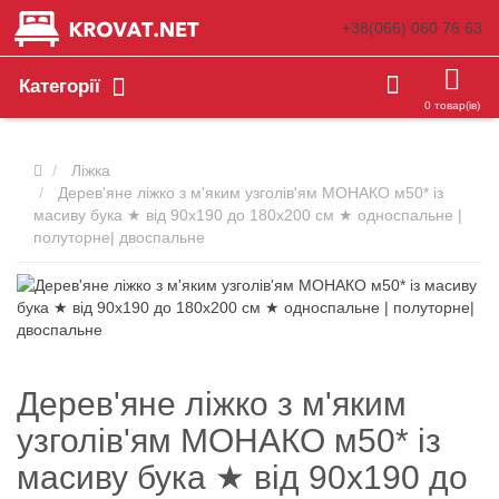
+38(066)
060 76 63
Категорії
0 товар(ів)
Ліжка
Дерев'яне ліжко з м'яким узголів'ям МОНАКО м50* із
масиву бука ★ від 90х190 до 180х200 см ★ односпальне |
полуторне| двоспальне
Дерев'яне ліжко з м'яким
узголів'ям МОНАКО м50* із
масиву бука ★ від 90х190 до