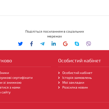
Поділіться посиланням в соціальних
мережах
тково
Особистий кабінет
бники
Особистий кабінет
рункові сертифікати
Історія замовлень
и зі знижкою
Мої закладки
атися з нами
Розсилка новин
 сайту