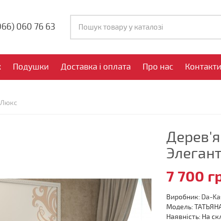
066)
060 76 63
к
Подушки
Доставка і оплата
Про нас
Контакт
 Люкс
Дерев'я
Элеган
7 700 г
Виробник:
Da-Ka
Модель: ТАТЬЯН
Наявність: На ск