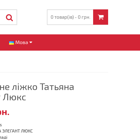
0 товар(ів) - 0 грн.
и
Мова
не ліжко Татьяна
т Люкс
рн.
s
А ЭЛЕГАНТ ЛЮКС
ладі