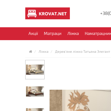
+38(
Акції
Матраци
Ліжка
Наматрацни
Ліжка
Дерев'яне ліжко Татьяна Элегант