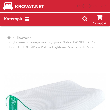
+38(066)
060 76 63
Категорії
0 товар(ів)
Подушки
Дитяча ортопедична подушка Noble TWINKLE AIR /
Нобл ТВІНКЛ ЕЙР тм M-Line Highfoam ➤ 49х32х10,5 см