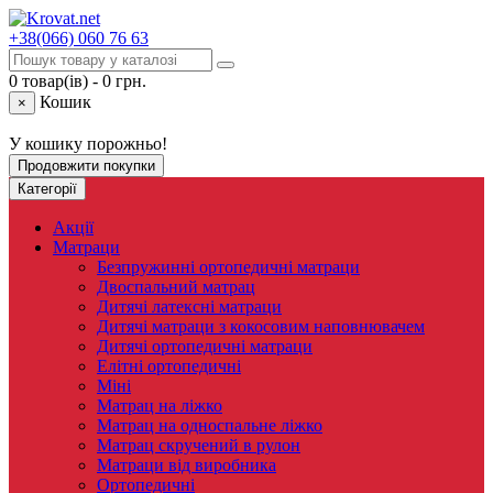
+38(066)
060 76 63
0 товар(ів) - 0 грн.
Кошик
×
У кошику порожньо!
Продовжити покупки
Категорії
Акції
Матраци
Безпружинні ортопедичні матраци
Двоспальний матрац
Дитячі латексні матраци
Дитячі матраци з кокосовим наповнювачем
Дитячі ортопедичні матраци
Елітні ортопедичні
Міні
Матрац на ліжко
Матрац на односпальне ліжко
Матрац скручений в рулон
Матраци від виробника
Ортопедичні