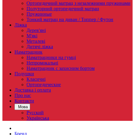
Ортопедичний матрац з незалежними пружинами
Полуторний ортопедичний матрац
Пружинные
Тонкий матрац на диван / Топпер / Футон
Ліжка
Дерев'яні
М'які
Металеві
Дитячі ліжка
Наматрацник
Наматрацники на гумці
Непромокальні
Наматрацник c захисним бортом
Подушки
Класичні
Ортопедические
Доставка і оплата
Про нас
Контакти
Мова
Русский
Українська
Бренд