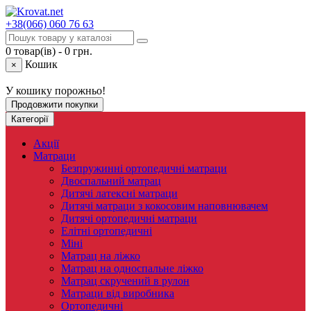
+38(066)
060 76 63
0 товар(ів) - 0 грн.
Кошик
×
У кошику порожньо!
Продовжити покупки
Категорії
Акції
Матраци
Безпружинні ортопедичні матраци
Двоспальний матрац
Дитячі латексні матраци
Дитячі матраци з кокосовим наповнювачем
Дитячі ортопедичні матраци
Елітні ортопедичні
Міні
Матрац на ліжко
Матрац на односпальне ліжко
Матрац скручений в рулон
Матраци від виробника
Ортопедичні