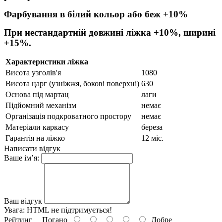
Фарбування в білий кольор або беж +10%
При нестандартній довжині ліжка +10%, ширині
+15%.
Характеристики ліжка
Висота узголів'я
1080
Висота царг (узніжжя, бокові поверхні)
630
Основа під мартац
лаги
Підйомний механізм
немає
Організація подкроватного простору
немає
Матеріали каркасу
береза
Гарантія на ліжко
12 міс.
Написати відгук
Ваше ім’я:
Ваш відгук
Увага:
HTML не підтримується!
Рейтинг
Погано
Добре