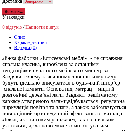
Доставка
До кошика
У закладки
0 відгуків
/
Написати відгук
Опис
Характеристики
Відгуки (0)
Л
іжка
фабрики «Елисеєвські меблі» -
це справжня
спальна класика, в
ироблена за останніми
тенденц
іями сучасного меблевого мистецтва
.
Завдяки
сво
є
му класич
ному зовнішньому
виду
будут
ь
ідеально
вписуватися
в
будь-який інтер’єр
спально
ї
к
і
мнат
и
. Основ
а під
матра
ц
–
міцні й
до
в
гов
ічні
дерев
’яні
лаги. За
вдяки
ре
шітчатому
каркас
у
,
утворен
ого лагами,
відбувається
регулярна
циркуляц
і
я
повітря та
влаги, а так
о
ж
забезпечується
по
вноцінний
ортопедич
н
ий эфект ваш
о
го матра
ца
.
Ліжко
,
як з
в
и
соким
у
зн
і
ж
жя
м, так
і з
низ
ь
ким
узніжжям
, до
датково
може комплект
уватися