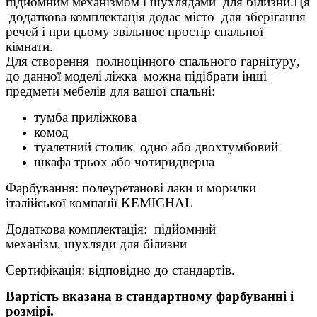
п
ідйом
н
и
м механ
і
змом
і шухлядами
для
білизни.Ця
до
даткова
комплектац
і
я
додає місто
для
зберігання
речей і
при
цьому звільнює
прост
ір
спально
ї
к
і
мнат
и
.
Для с
творення
полноц
і
нного спального гарнітуру
,
до
данно
ї
модел
і ліжка
можн
а
п
і
д
і
брат
и інші
предм
ети
мебел
ів
для ваш
ої
спальн
і
:
тумба при
ліжкова
комод
туалетн
и
й столик одно
або
дв
о
хтумбов
и
й
шкаф
а
тр
ьох або
ч
отиридверна
Фарбування
: пол
е
уретанов
і
лаки и мор
и
лки
і
тал
ійської
компан
ії
KEMICHAL
До
даткова
комплектац
і
я: підйомний
механізм
,
шухляди
для б
ілизни
Сертиф
і
кац
і
я:
відповідно до стандартів
.
Вартість вказана в стандартному фарбуванні і
розмірі.