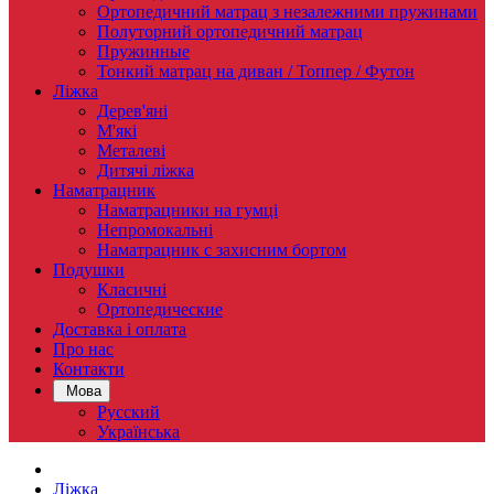
Ортопедичний матрац з незалежними пружинами
Полуторний ортопедичний матрац
Пружинные
Тонкий матрац на диван / Топпер / Футон
Ліжка
Дерев'яні
М'які
Металеві
Дитячі ліжка
Наматрацник
Наматрацники на гумці
Непромокальні
Наматрацник c захисним бортом
Подушки
Класичні
Ортопедические
Доставка і оплата
Про нас
Контакти
Мова
Русский
Українська
Ліжка