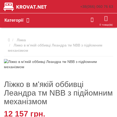
+38(066)
060 76 63
Категорії
0 товар(ів)
Ліжка
Ліжко в м'якій оббивці Леандра тм NBB з підйомним
механізмом
Ліжко в м'якій оббивці
Леандра тм NBB з підйомним
механізмом
12 157 грн.