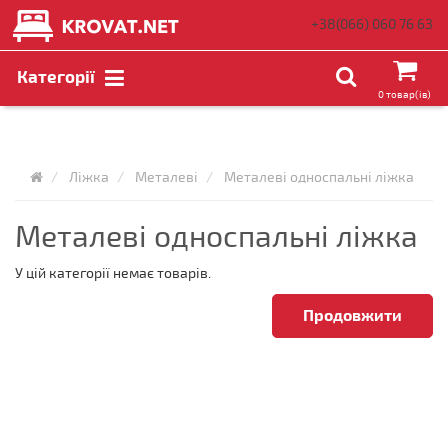
+38(066)
060 76 63
Категорії
0 товар(ів)
Ліжка
Металеві
Металеві односпальні ліжка
Металеві односпальні ліжка
У цій категорії немає товарів.
Продовжити