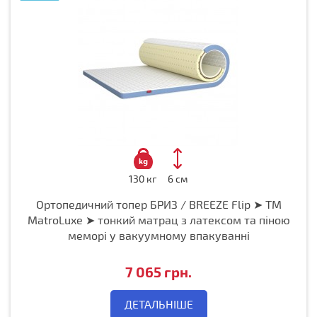
130 кг
6 см
Ортопедичний топер БРИЗ / BREEZE Flip ➤ ТМ
MatroLuxe ➤ тонкий матрац з латексом та піною
меморі у вакуумному впакуванні
7 065 грн.
ДЕТАЛЬНІШЕ