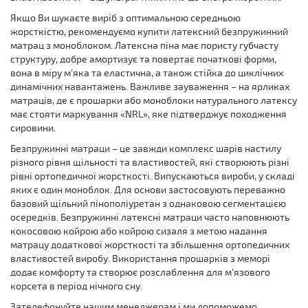
Якщо Ви шукаєте виріб з оптимальною середньою
жорсткістю, рекомендуємо купити латексний безпружинний
матрац з моноблоком. Латексна піна має пористу губчасту
структуру, добре амортизує та повертає початкові форми,
вона в міру м'яка та еластична, а також стійка до циклічних
динамічних навантажень. Важливе зауваження – на ярликах
матраців, де є прошарки або моноблоки натурального латексу
має стояти маркування «NRL», яке підтверджує походження
сировини.
Безпружинні матраци – це завжди комплекс шарів настилу
різного рівня щільності та властивостей, які створюють різні
рівні ортопедичної жорсткості. Випускаються вироби, у складі
яких є один моноблок. Для основи застосовують переважно
базовий щільний пінополіуретан з однаковою сегментацією
осередків. Безпружинні латексні матраци часто наповнюють
кокосовою койрою або койрою сизаля з метою надання
матрацу додаткової жорсткості та збільшення ортопедичних
властивостей виробу. Використання прошарків з меморі
додає комфорту та створює розслаблення для м'язового
корсета в період нічного сну.
Зателефонуйте нашим менеджерам і ми допоможемо