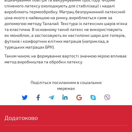
відкачування повітря та вакуумування простору. Форми
спіненого латексу охолоджують для стабілізації і надалі
виробляють термообробку. Матрац безпружинний латексний
ціна якого є найвищою на ринку, виробляється саме за
допомогою методу Талалай. Текстура їх латексних шарів м'яка
та еластична. В основному такий латекс не використовують
як моноблок, а застосовують як настилочні шари для топерів,
футонів і комфортних елітних матраців (наприклад, в
турецьких матрацах БРН).
Таким чином, на формування вартості значною мірою впливає
метод виробництва та обробки латексу.
Поділіться посиланням в соціальних
мережах
Додатоково