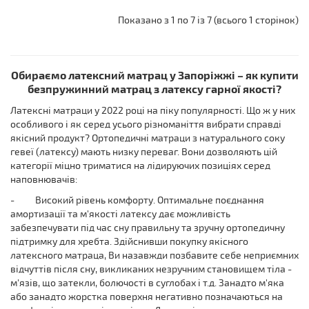
Показано з 1 по 7 із 7 (всього 1 сторінок)
Обираємо латексний матрац у Запоріжжі – як купити
безпружинний матрац з латексу гарної якості?
Латексні матраци у 2022 році на піку популярності. Що ж у них
особливого і як серед усього різноманіття вибрати справді
якісний продукт? Ортопедичні матраци з натурального соку
гевеї (латексу) мають низку переваг. Вони дозволяють цій
категорії міцно триматися на лідируючих позиціях серед
наповнювачів:
-
Високий рівень комфорту. Оптимальне поєднання
амортизації та м'якості латексу дає можливість
забезпечувати під час сну правильну та зручну ортопедичну
підтримку для хребта. Здійснивши покупку якісного
латексного матраца, Ви назавжди позбавите себе неприємних
відчуттів після сну, викликаних незручним становищем тіла -
м'язів, що затекли, болючості в суглобах і т.д. Занадто м'яка
або занадто жорстка поверхня негативно позначаються на