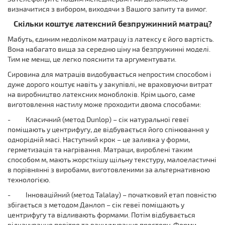
визначитися з вибором, виходячи з Вашого запиту та вимог.
Скільки коштує латексний безпружинний матрац?
Мабуть, єдиним недоліком матрацу із латексу є його вартість.
Вона набагато вища за середню ціну на безпружинні моделі.
Тим не менш, це легко пояснити та аргументувати.
Сировина для матраців видобувається непростим способом і
дуже дорого коштує навіть у закупівлі, не враховуючи витрат
на виробництво латексних моноблоків. Крім цього, саме
виготовлення настилу може проходити двома способами:
-
Класичний (метод Dunlop) – сік натуральної гевеї
поміщають у центрифугу, де відбувається його спінювання у
однорідній масі. Наступний крок – це заливка у форми,
герметизація та нагрівання. Матраци, вироблені таким
способом м, мають жорсткішу щільну текстуру, малоеластичні
в порівнянні з виробами, виготовленими за альтернативною
технологією.
-
Інноваційний (метод Talalay) – початковий етап повністю
збігається з методом Данлоп – сік гевеї поміщають у
центрифугу та відливають формами. Потім відбувається