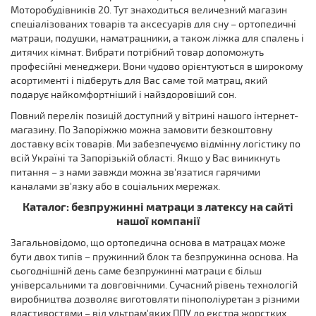
Моторобудівників 20. Тут знаходиться величезний магазин
спеціалізованих товарів та аксесуарів для сну – ортопедичні
матраци, подушки, наматрацники, а також ліжка для спалень і
дитячих кімнат. Вибрати потрібний товар допоможуть
професійні менеджери. Вони чудово орієнтуються в широкому
асортименті і підберуть для Вас саме той матрац, який
подарує найкомфортніший і найздоровіший сон.
Повний перелік позицій доступний у вітрині нашого інтернет-
магазину. По Запоріжжю можна замовити безкоштовну
доставку всіх товарів. Ми забезпечуємо відмінну логістику по
всій Україні та Запорізькій області. Якщо у Вас виникнуть
питання – з нами завжди можна зв'язатися гарячими
каналами зв'язку або в соціальних мережах.
Каталог: безпружинні матраци з латексу на сайті
нашої компанії
Загальновідомо, що ортопедична основа в матрацах може
бути двох типів – пружинний блок та безпружинна основа. На
сьогоднішній день саме безпружинні матраци є більш
універсальними та довговічними. Сучасний рівень технологій
виробництва дозволяє виготовляти пінополіуретан з різними
властивостями – від ультрам'яких ППУ до екстра жорстких.