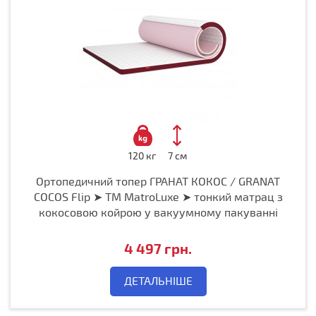
120 кг
7 см
Ортопедичний топер ГРАНАТ КОКОС / GRANAT
COCOS Flip ➤ ТМ MatroLuxe ➤ тонкий матрац з
кокосовою койрою у вакуумному пакуванні
4 497 грн.
ДЕТАЛЬНІШЕ