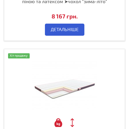
піною та латексом ➤чохол "зима-літо"
8 167 грн.
ДЕТАЛЬНІШЕ
Хіт продажу