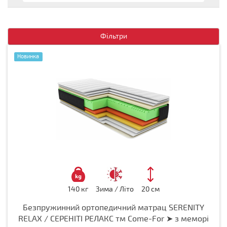
Фільтри
Новинка
140 кг
Зима / Літо
20 см
Безпружинний ортопедичний матрац SERENITY
RELAX / СЕРЕНІТІ РЕЛАКС тм Come-For ➤ з меморі