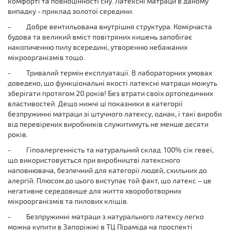
комфорті та повноцінності сну. Латексні матраци в даному
випадку - приклад золотої середини.
-
Добре вентильована внутрішня структура. Комірчаста
будова та великий вміст повітряних кишень запобігає
накопиченню пилу всередині, утворенню небажаних
мікроорганізмів тощо.
-
Тривалий термін експлуатації. В лабораторних умовах
доведено, що функціональні якості латексні матраци можуть
зберігати протягом 20 років! Без втрати своїх ортопедичних
властивостей. Дещо нижчі ці показники в категорії
безпружинні матраци зі штучного латексу, однак, і такі вироби
від перевірених виробників служитимуть не менше десяти
років.
-
Гіпоалергенність та натуральний склад. 100% сік гевеї,
що використовується при виробництві латексного
наповнювача, безпечний для категорії людей, схильних до
алергій. Плюсом до цього виступає той факт, що латекс – це
негативне середовище для життя хвороботворних
мікроорганізмів та пилових кліщів.
-
Безпружинні матраци з натурального латексу
легко
можна купити в Запоріжжі в ТЦ Піраміда на проспекті