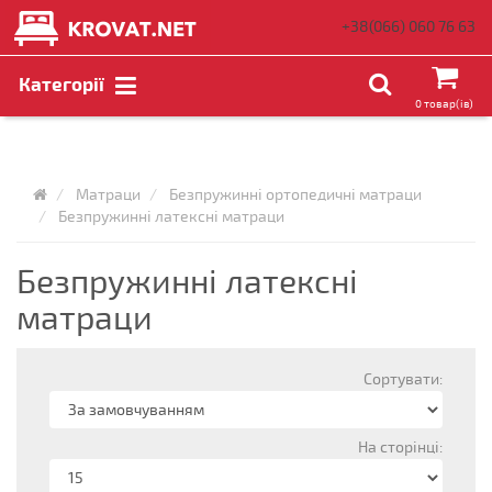
+38(066)
060 76 63
Категорії
0 товар(ів)
Матраци
Безпружинні ортопедичні матраци
Безпружинні латексні матраци
Безпружинні латексні
матраци
Сортувати:
На сторінці: