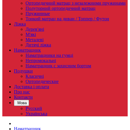
Ортопедичний матрац з незалежними пружинами
Полуторний ортопедичний матрац
Пружинные
Тонкий матрац на диван / Топпер / Футон
Ліжка
Дерев'яні
М'які
Металеві
Дитячі ліжка
Наматрацник
Наматрацники на гумці
Непромокальні
Наматрацник c захисним бортом
Подушки
Класичні
Ортопедические
Доставка і оплата
Про нас
Контакти
Мова
Русский
Українська
Наматрацник