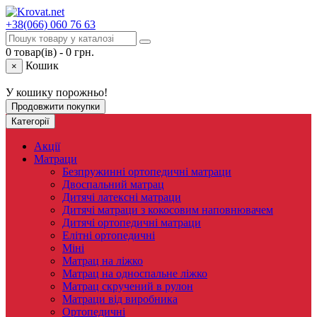
+38(066)
060 76 63
0 товар(ів) - 0 грн.
Кошик
×
У кошику порожньо!
Продовжити покупки
Категорії
Акції
Матраци
Безпружинні ортопедичні матраци
Двоспальний матрац
Дитячі латексні матраци
Дитячі матраци з кокосовим наповнювачем
Дитячі ортопедичні матраци
Елітні ортопедичні
Міні
Матрац на ліжко
Матрац на односпальне ліжко
Матрац скручений в рулон
Матраци від виробника
Ортопедичні