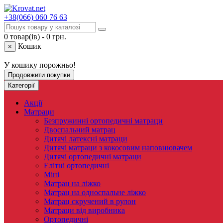
+38(066)
060 76 63
0 товар(ів) - 0 грн.
Кошик
×
У кошику порожньо!
Продовжити покупки
Категорії
Акції
Матраци
Безпружинні ортопедичні матраци
Двоспальний матрац
Дитячі латексні матраци
Дитячі матраци з кокосовим наповнювачем
Дитячі ортопедичні матраци
Елітні ортопедичні
Міні
Матрац на ліжко
Матрац на односпальне ліжко
Матрац скручений в рулон
Матраци від виробника
Ортопедичні