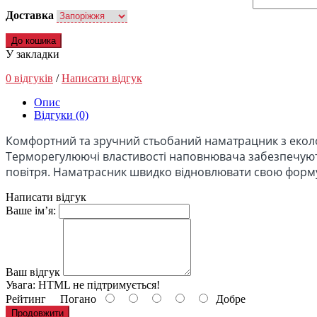
Доставка
До кошика
У закладки
0 відгуків
/
Написати відгук
Опис
Відгуки (0)
Комфортний та зручний стьобаний наматрацник з еколо
Терморегулюючі властивості наповнювача забезпечують
повітря. Наматрасник швидко відновлювати свою форму.
Написати відгук
Ваше ім’я:
Ваш відгук
Увага:
HTML не підтримується!
Рейтинг
Погано
Добре
Продовжити