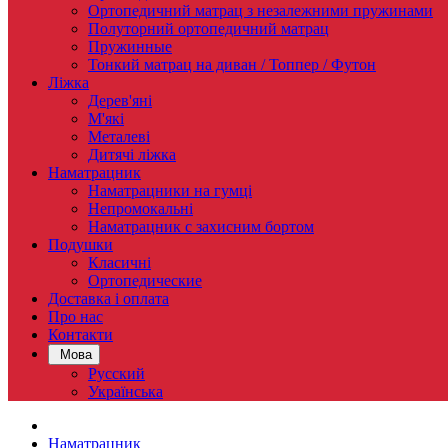
Ортопедичний матрац з незалежними пружинами
Полуторний ортопедичний матрац
Пружинные
Тонкий матрац на диван / Топпер / Футон
Ліжка
Дерев'яні
М'які
Металеві
Дитячі ліжка
Наматрацник
Наматрацники на гумці
Непромокальні
Наматрацник c захисним бортом
Подушки
Класичні
Ортопедические
Доставка і оплата
Про нас
Контакти
Мова
Русский
Українська
Наматрацник