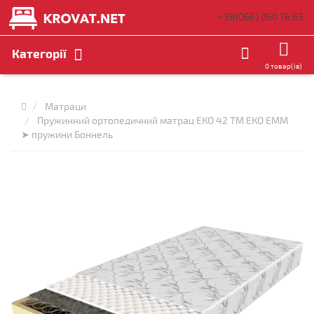
+38(066)
060 76 63
Категорії
0 товар(ів)
Матраци
Пружинний ортопедичний матрац ЕКО 42 ТМ ЕКО ЕММ
➤ пружини Боннель