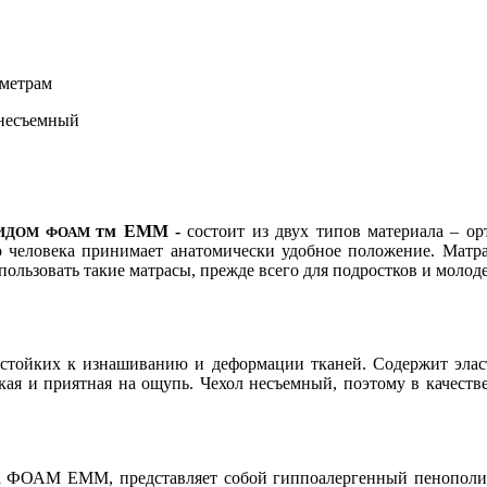
аметрам
 несъемный
тм ЕММ -
состоит из двух типов материала – о
РИДОМ ФОАМ
ло человека принимает анатомически удобное положение. Ма
спользовать такие матрасы, прежде всего для подростков и мол
 стойких к изнашиванию и деформации тканей. Содержит элас
кая и приятная на ощупь. Чехол несъемный, поэтому в качеств
а ФОАМ ЕММ, представляет собой гиппоалергенный пенополиу