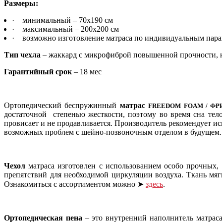
Размеры:
·
минимальный – 70х190 см
·
максимальный – 200х200 см
·
возможно изготовление матраса по индивидуальным пар
Тип чехла
– жаккард с микрофиброй повышенной прочности,
Гарантийный срок
– 18 мес
Ортопедический беспружинный
матрас
FREEDOM FOAM / Ф
достаточной степенью жесткости, поэтому во время сна те
провисает и не продавливается. Производитель рекомендует и
возможных проблем с шейно-позвоночным отделом в будущем.
Чехол
матраса изготовлен с использованием особо прочных,
препятствий для необходимой циркуляции воздуха. Ткань мяг
Ознакомиться с ассортиментом можно
➤
здесь
.
Ортопедическая пена
– это внутренний наполнитель матрас