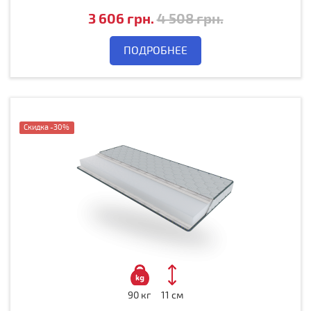
3 606 грн.
4 508 грн.
ПОДРОБНЕЕ
Notice
: Undefined variable: label_0 in
/home/spekterw/domains/krovat.net/www
Скидка -30%
90 кг
11 см