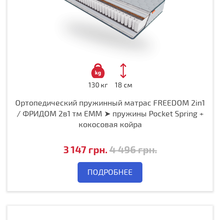
130 кг
18 см
Ортопедический пружинный матрас FREEDOM 2in1
/ ФРИДОМ 2в1 тм ЕММ ➤ пружины Pocket Spring +
кокосовая койра
3 147 грн.
4 496 грн.
ПОДРОБНЕЕ
Notice
: Undefined variable: label_0 in
/home/spekterw/domains/krovat.net/www