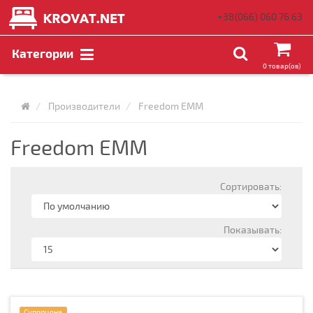
+38(066)
060 76 63
Категории
0 товар(ов)
Производители
Freedom EMM
Freedom EMM
Сортировать:
Показывать:
Суперцена