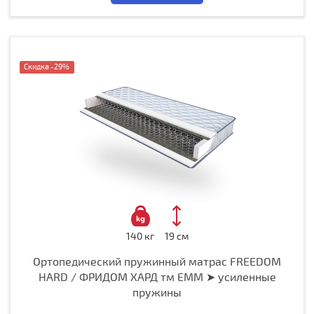
Notice
: Undefined variable: label_0 in
/home/spekterw/domains/krovat.net/www
Скидка -29%
140 кг
19 см
Ортопедический пружинный матрас FREEDOM
HARD / ФРИДОМ ХАРД тм ЕММ ➤ усиленные
пружины