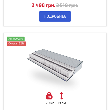
2 498 грн.
3 518 грн.
ПОДРОБНЕЕ
Хит продаж
Скидка -32%
120 кг
19 см