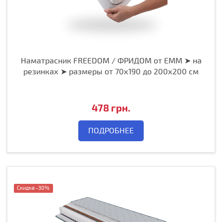
Наматрасник FREEDOM / ФРИДОМ от ЕММ ➤ на
резинках ➤ размеры от 70х190 до 200х200 см
478 грн.
ПОДРОБНЕЕ
Notice
: Undefined variable: label_0 in
/home/spekterw/domains/krovat.net/www
Скидка -30%