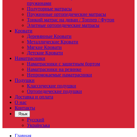
пружинами
Полуторные матрасы
Пружинные ортопедические матрасы
Тонкий матрас на диван / Топпер / Футон
Элитные ортопедические матрасы
Кровати
Деревянные Кровати
Металлические Кровати
Мягкие Кровати
Детские Кровати
Наматрасники
Наматрасники c защитным бортом
Наматрасники на резинке
Непромокаемые наматрасники
Подушки
Классические подушки
Ортопедические подушки
Доставка и оплата
О нас
Контакты
Язык
Русский
Українська
Главная