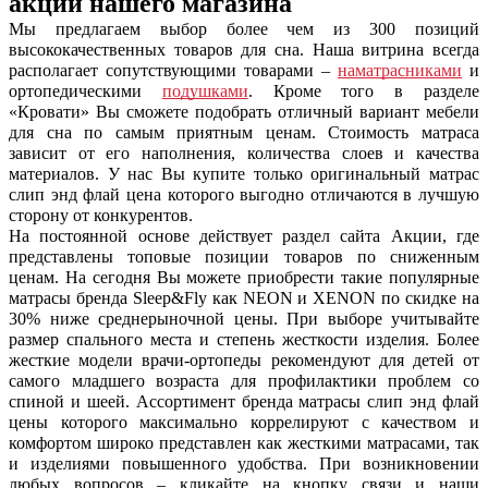
акции нашего магазина
Мы предлагаем выбор более чем из 300 позиций
высококачественных товаров для сна. Наша витрина всегда
располагает сопутствующими товарами –
наматрасниками
и
ортопедическими
подушками
.
Кроме того в разделе
«Кровати» Вы сможете подобрать отличный вариант мебели
для сна по самым приятным ценам. Стоимость матраса
зависит от его наполнения, количества слоев и качества
материалов. У нас Вы купите только оригинальный
матрас
слип энд флай цена
которого выгодно отличаются в лучшую
сторону от конкурентов.
На постоянной основе действует раздел сайта Акции, где
представлены топовые позиции товаров по сниженным
ценам. На сегодня Вы можете приобрести такие популярные
матрасы бренда Sleep&Fly как NEON и XENON по скидке на
30% ниже среднерыночной цены. При выборе учитывайте
размер спального места и степень жесткости изделия. Более
жесткие модели врачи-ортопеды рекомендуют для детей от
самого младшего возраста для профилактики проблем со
спиной и шеей. Ассортимент бренда
матрасы слип энд флай
цены
которого максимально коррелируют с качеством и
комфортом широко представлен как жесткими матрасами, так
и изделиями повышенного удобства. При возникновении
любых вопросов – кликайте на кнопку связи и наши