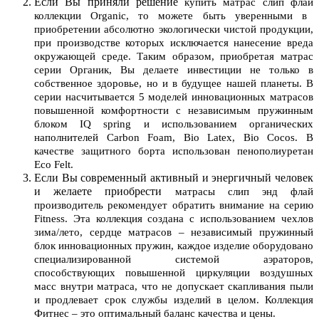
Если Вы приняли решение
купить матрас слип флай
коллекции Organic, то можете быть уверенными в
приобретении абсолютно экологически чистой продукции,
при производстве которых исключается нанесение вреда
окружающей среде. Таким образом, приобретая матрас
серии Органик, Вы делаете инвестиции не только в
собственное здоровье, но и в будущее нашей планеты. В
серии насчитывается 5 моделей инновационных матрасов
повышенной комфортности с независимым пружинным
блоком IQ spring и использованием органических
наполнителей Carbon Foam, Bio Latex, Bio Cocos. В
качестве защитного борта использован пенополиуретан
Eco Felt.
Если Вы современный активный и энергичный человек
и желаете приобрести
матрасы слип энд флай
производитель
рекомендует обратить внимание на серию
Fitness. Эта коллекция создана с использованием чехлов
зима/лето, сердце матрасов – независимый пружинный
блок инновационных пружин, каждое изделие оборудовано
специализированной системой аэраторов,
способствующих повышенной циркуляции воздушных
масс внутри матраса, что не допускает скапливания пыли
и продлевает срок службы изделий в целом. Коллекция
Фитнес – это оптимальный баланс качества и цены.